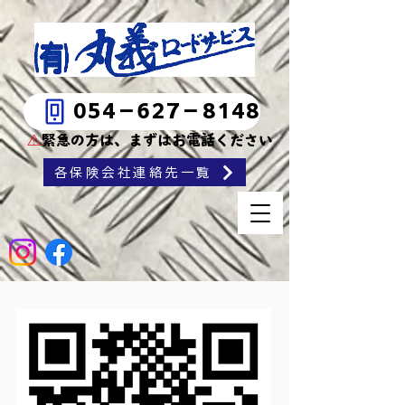
https://square.link/u/QGyS1H2O
054－627－8148
⚠
緊急の方は、まずはお電話ください
各保険会社連絡先一覧